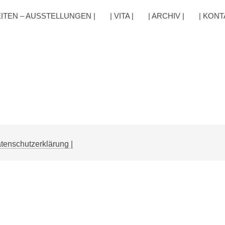
EITEN – AUSSTELLUNGEN |
| VITA |
| ARCHIV |
| KONT
atenschutzerklärung |