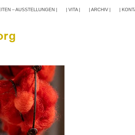
EITEN – AUSSTELLUNGEN |
| VITA |
| ARCHIV |
| KONT